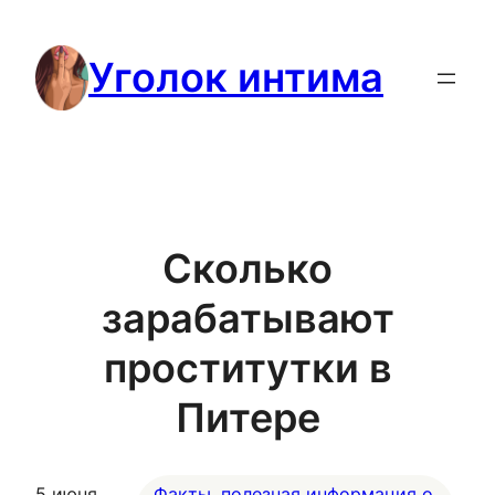
Перейти
к
Уголок интима
содержимому
Сколько
зарабатывают
проститутки в
Питере
5 июня,
Факты, полезная информация о